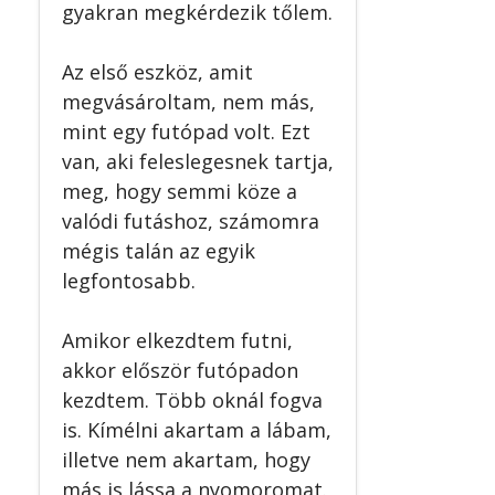
gyakran megkérdezik tőlem.
Az első eszköz, amit
megvásároltam, nem más,
mint egy futópad volt. Ezt
van, aki feleslegesnek tartja,
meg, hogy semmi köze a
valódi futáshoz, számomra
mégis talán az egyik
legfontosabb.
Amikor elkezdtem futni,
akkor először futópadon
kezdtem. Több oknál fogva
is. Kímélni akartam a lábam,
illetve nem akartam, hogy
más is lássa a nyomoromat.