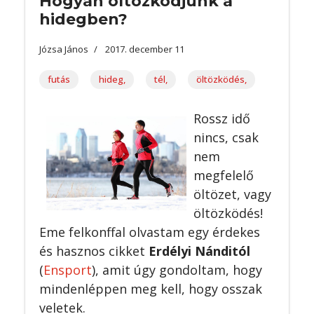
Hogyan öltözködjünk a
hidegben?
Józsa János
2017. december 11
futás
hideg,
tél,
öltözködés,
Rossz idő
nincs, csak
nem
megfelelő
öltözet, vagy
öltözködés!
Eme felkonffal olvastam egy érdekes
és hasznos cikket
Erdélyi Nánditól
(
Ensport
), amit úgy gondoltam, hogy
mindenléppen meg kell, hogy osszak
veletek.