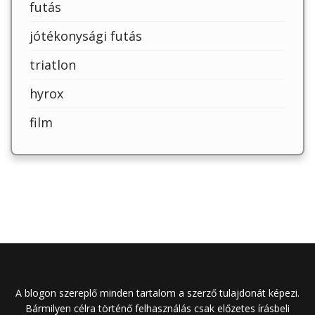
futás
jótékonysági futás
triatlon
hyrox
film
A blogon szereplő minden tartalom a szerző tulajdonát képezi.
Bármilyen célra történő felhasználás csak előzetes írásbeli