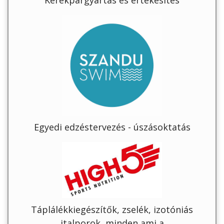
Kerékpárgyártás és értékesítés
Egyedi edzéstervezés - úszásoktatás
Táplálékkiegészítők, zselék, izotóniás
italporok, minden ami a