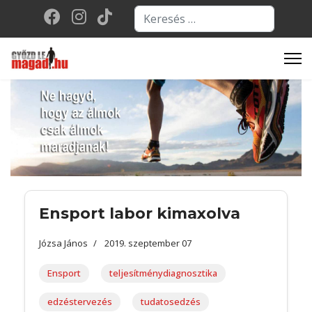
Keresés...
Type 2 or more character
Ensport labor kimaxolva
Józsa János
2019. szeptember 07
Ensport
teljesítménydiagnosztika
edzéstervezés
tudatosedzés