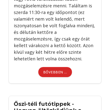
mozgáselemzésre menni. Találtam is
szerda 11:30-ra egy időpontot (ez
valamiért nem volt kelendő, mert
iszonyatosan be volt foglalva minden),
és délután kettőre a
mozgáselemzésre, így csak egy órát
kellett várakozni a kettő között. Azon
kívül vagy két hétre előre szinte
lehetetlen lett volna összehozni.
BŐVEBBEN …
Őszi-téli futótippek -