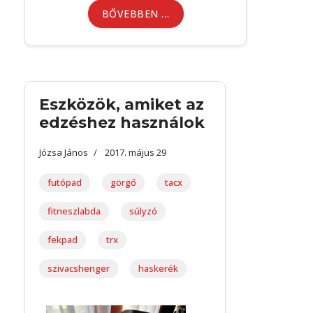
BŐVEBBEN …
Eszközök, amiket az
edzéshez használok
Józsa János
2017. május 29
futópad
görgő
tacx
fitneszlabda
súlyzó
fekpad
trx
szivacshenger
haskerék