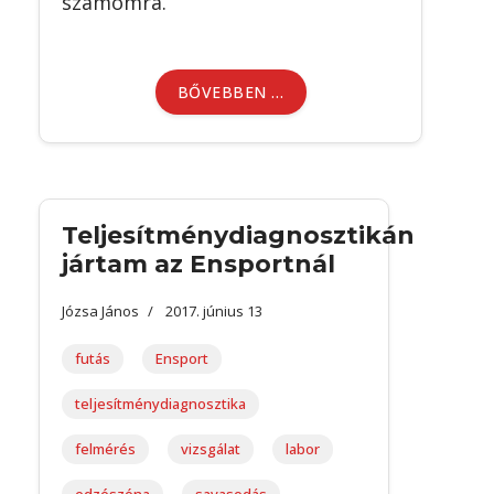
számomra.
BŐVEBBEN …
Teljesítménydiagnosztikán
jártam az Ensportnál
Józsa János
2017. június 13
futás
Ensport
teljesítménydiagnosztika
felmérés
vizsgálat
labor
edzészóna
savasodás