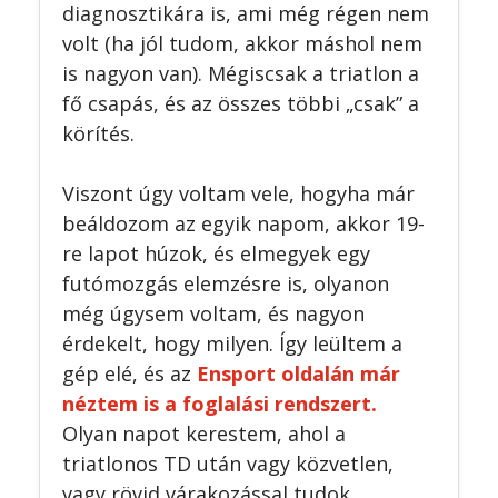
diagnosztikára is, ami még régen nem
volt (ha jól tudom, akkor máshol nem
is nagyon van). Mégiscsak a triatlon a
fő csapás, és az összes többi „csak” a
körítés.
Viszont úgy voltam vele, hogyha már
beáldozom az egyik napom, akkor 19-
re lapot húzok, és elmegyek egy
futómozgás elemzésre is, olyanon
még úgysem voltam, és nagyon
érdekelt, hogy milyen. Így leültem a
gép elé, és az
Ensport oldalán már
néztem is a foglalási rendszert.
Olyan napot kerestem, ahol a
triatlonos TD után vagy közvetlen,
vagy rövid várakozással tudok