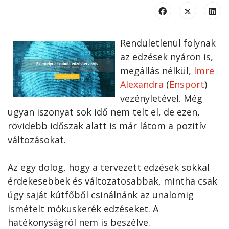
Rendületlenül folynak
az edzések nyáron is,
megállás nélkül,
Imre
Alexandra
(
Ensport
)
vezényletével. Még
ugyan iszonyat sok idő nem telt el, de ezen,
rövidebb időszak alatt is már látom a pozitív
változásokat.
Az egy dolog, hogy a tervezett edzések sokkal
érdekesebbek és változatosabbak, mintha csak
úgy saját kútfőből csinálnánk az unalomig
ismételt mókuskerék edzéseket. A
hatékonyságról nem is beszélve.