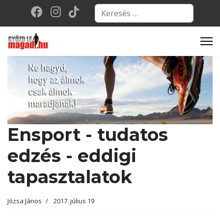
Keresés...
Type 2 or more character
Ensport - tudatos
edzés - eddigi
tapasztalatok
Józsa János
2017. július 19