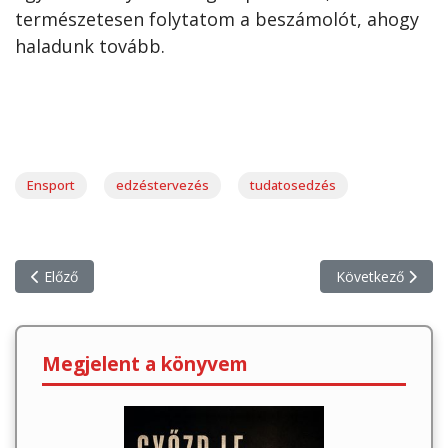
természetesen folytatom a beszámolót, ahogy
haladunk tovább.
Ensport
edzéstervezés
tudatosedzés
Előző cikk: Őszi-téli futótippek - Hogyan öltözködjünk a hidegben
Következő cikk: 
Előző
Következő
Megjelent a könyvem