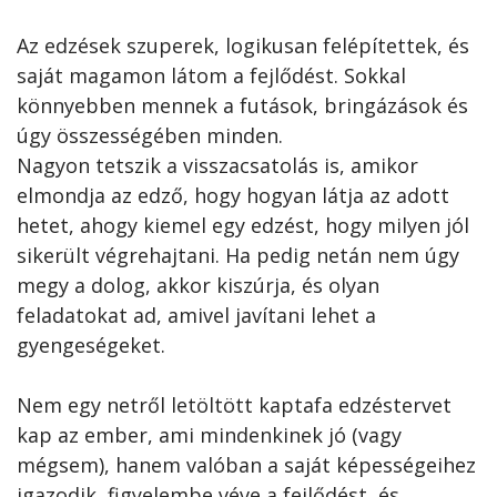
Az edzések szuperek, logikusan felépítettek, és
saját magamon látom a fejlődést. Sokkal
könnyebben mennek a futások, bringázások és
úgy összességében minden.
Nagyon tetszik a visszacsatolás is, amikor
elmondja az edző, hogy hogyan látja az adott
hetet, ahogy kiemel egy edzést, hogy milyen jól
sikerült végrehajtani. Ha pedig netán nem úgy
megy a dolog, akkor kiszúrja, és olyan
feladatokat ad, amivel javítani lehet a
gyengeségeket.
Nem egy netről letöltött kaptafa edzéstervet
kap az ember, ami mindenkinek jó (vagy
mégsem), hanem valóban a saját képességeihez
igazodik, figyelembe véve a fejlődést, és