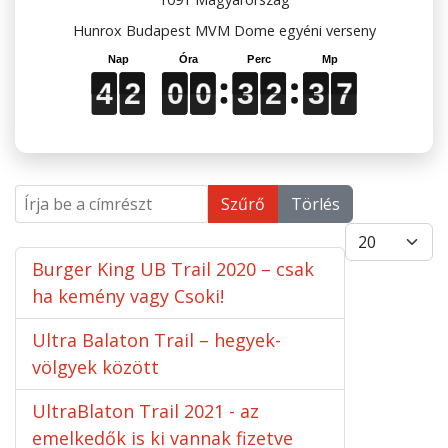
Hunrox Budapest MVM Dome egyéni verseny
4
4
4
2
2
2
0
0
0
0
0
0
3
3
3
2
2
2
3
3
3
6
7
4
2
0
0
3
2
3
7
6
Írja be a címrészt
Szűrő
Törlés
Tételek #
Burger King UB Trail 2020 – csak
ha kemény vagy Csoki!
Ultra Balaton Trail – hegyek-
völgyek között
UltraBlaton Trail 2021 - az
emelkedők is ki vannak fizetve