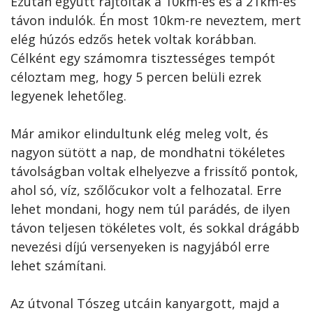
Ezután együtt rajtoltak a 10km-es és a 21km-es
távon indulók. Én most 10km-re neveztem, mert
elég húzós edzős hetek voltak korábban.
Célként egy számomra tisztességes tempót
céloztam meg, hogy 5 percen belüli ezrek
legyenek lehetőleg.
Már amikor elindultunk elég meleg volt, és
nagyon sütött a nap, de mondhatni tökéletes
távolságban voltak elhelyezve a frissítő pontok,
ahol só, víz, szőlőcukor volt a felhozatal. Erre
lehet mondani, hogy nem túl parádés, de ilyen
távon teljesen tökéletes volt, és sokkal drágább
nevezési díjú versenyeken is nagyjából erre
lehet számítani.
Az útvonal Tószeg utcáin kanyargott, majd a