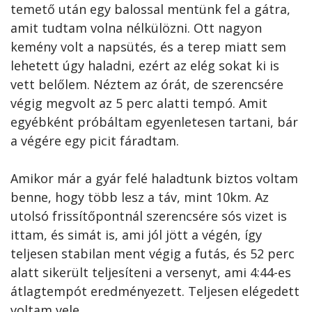
temető után egy balossal mentünk fel a gátra,
amit tudtam volna nélkülözni. Ott nagyon
kemény volt a napsütés, és a terep miatt sem
lehetett úgy haladni, ezért az elég sokat ki is
vett belőlem. Néztem az órát, de szerencsére
végig megvolt az 5 perc alatti tempó. Amit
egyébként próbáltam egyenletesen tartani, bár
a végére egy picit fáradtam.
Amikor már a gyár felé haladtunk biztos voltam
benne, hogy több lesz a táv, mint 10km. Az
utolsó frissítőpontnál szerencsére sós vizet is
ittam, és simát is, ami jól jött a végén, így
teljesen stabilan ment végig a futás, és 52 perc
alatt sikerült teljesíteni a versenyt, ami 4:44-es
átlagtempót eredményezett. Teljesen elégedett
voltam vele.