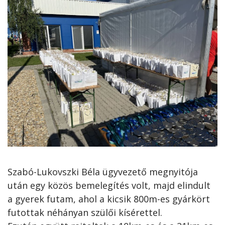
Szabó-Lukovszki Béla ügyvezető megnyitója
után egy közös bemelegítés volt, majd elindult
a gyerek futam, ahol a kicsik 800m-es gyárkört
futottak néhányan szülői kísérettel.