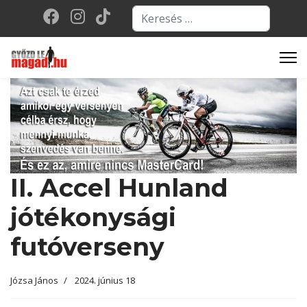
Keresés...
Type 2 or more character
II. Accel Hunland
jótékonysági
futóverseny
Józsa János
2024. június 18