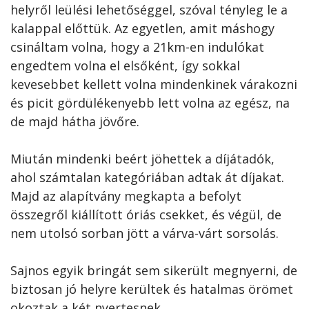
helyről leülési lehetőséggel, szóval tényleg le a
kalappal előttük. Az egyetlen, amit máshogy
csináltam volna, hogy a 21km-en indulókat
engedtem volna el elsőként, így sokkal
kevesebbet kellett volna mindenkinek várakozni
és picit gördülékenyebb lett volna az egész, na
de majd hátha jövőre.
Miután mindenki beért jöhettek a díjátadók,
ahol számtalan kategóriában adtak át díjakat.
Majd az alapítvány megkapta a befolyt
összegről kiállított óriás csekket, és végül, de
nem utolsó sorban jött a várva-várt sorsolás.
Sajnos egyik bringát sem sikerült megnyerni, de
biztosan jó helyre kerültek és hatalmas örömet
okoztak a két nyertesnek.