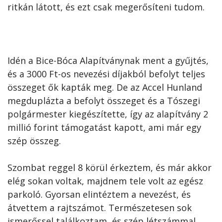
ritkán látott, és ezt csak megerősíteni tudom.
Idén a Bice-Bóca Alapítványnak ment a gyűjtés,
és a 3000 Ft-os nevezési díjakból befolyt teljes
összeget ők kapták meg. De az Accel Hunland
megduplázta a befolyt összeget és a Tószegi
polgármester kiegészítette, így az alapítvány 2
millió forint támogatást kapott, ami már egy
szép összeg.
Szombat reggel 8 körül érkeztem, és már akkor
elég sokan voltak, majdnem tele volt az egész
parkoló. Gyorsan elintéztem a nevezést, és
átvettem a rajtszámot. Természetesen sok
ismerőssel találkoztam, és szép létszámmal