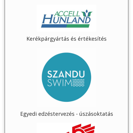
Kerékpárgyártás és értékesítés
Egyedi edzéstervezés - úszásoktatás