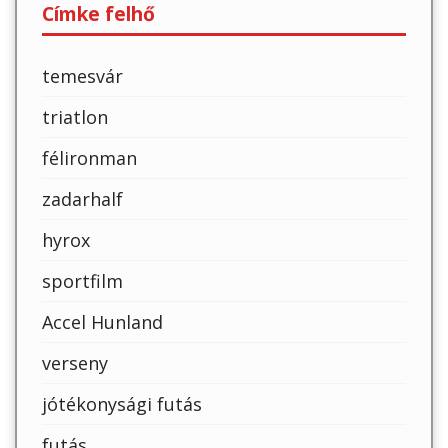
Címke felhő
temesvár
triatlon
félironman
zadarhalf
hyrox
sportfilm
Accel Hunland
verseny
jótékonysági futás
futás