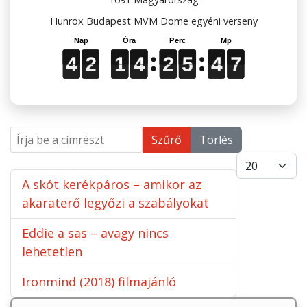
Hunrox Budapest MVM Dome egyéni verseny
4
4
4
2
2
2
1
1
1
4
4
4
2
2
2
5
5
5
4
4
4
6
7
4
2
1
4
2
5
4
7
6
Írja be a címrészt
Szűrő
Törlés
Tételek #
A skót kerékpáros – amikor az
akaraterő legyőzi a szabályokat
Eddie a sas – avagy nincs
lehetetlen
Ironmind (2018) filmajánló