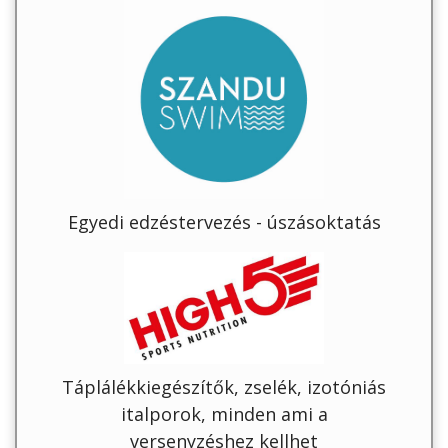
Egyedi edzéstervezés - úszásoktatás
Táplálékkiegészítők, zselék, izotóniás
italporok, minden ami a
versenyzéshez kellhet