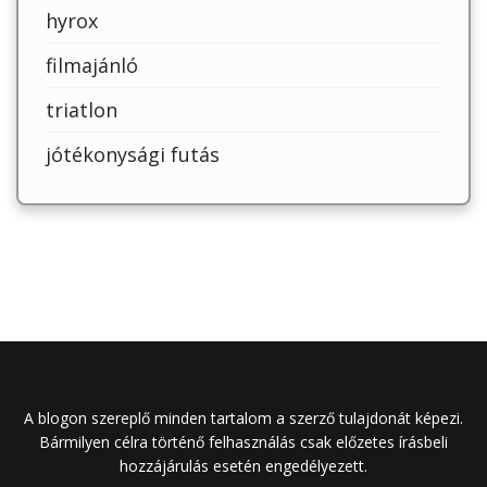
hyrox
filmajánló
triatlon
jótékonysági futás
A blogon szereplő minden tartalom a szerző tulajdonát képezi.
Bármilyen célra történő felhasználás csak előzetes írásbeli
hozzájárulás esetén engedélyezett.