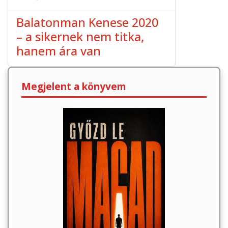
Balatonman Kenese 2020
– a sikernek nem titka,
hanem ára van
Megjelent a könyvem