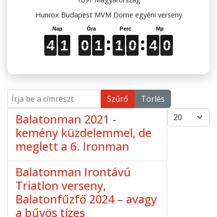
Hunrox Budapest MVM Dome egyéni verseny
4
0
4
4
4
1
1
1
0
0
0
1
1
1
1
1
1
0
0
0
3
4
9
0
3
9
4
1
0
1
1
0
Írja be a címrészt
Szűrő
Törlés
Tételek #
Balatonman 2021 -
kemény küzdelemmel, de
meglett a 6. Ironman
Balatonman Irontávú
Triatlon verseny,
Balatonfűzfő 2024 – avagy
a bűvös tízes