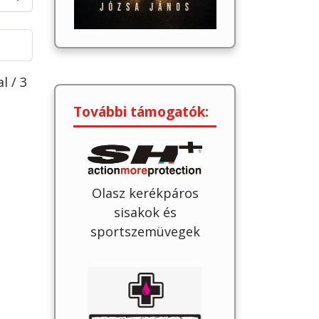
al / 3
További támogatók:
Olasz kerékpáros
sisakok és
sportszemüvegek