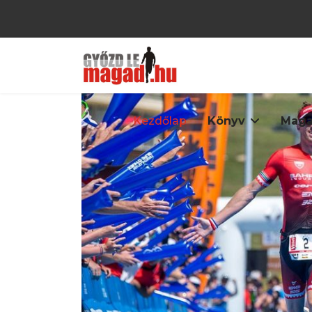
Kezdőlap
Könyv
Maga