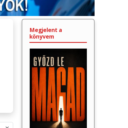
Megjelent a
könyvem
lek #