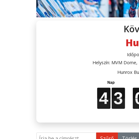
Köv
Hu
Időpo
Helyszín: MVM Dome, B
Hunrox Bu
4
4
4
4
3
3
3
3
Írja be a címrészt
Szűrő
Törlés