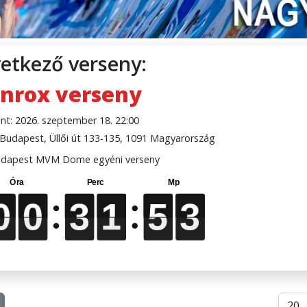
etkező verseny:
nrox verseny
nt: 2026. szeptember 18. 22:00
udapest, Üllői út 133-135, 1091 Magyarország
dapest MVM Dome egyéni verseny
0
0
0
0
0
0
0
0
3
3
3
3
1
1
1
1
5
5
5
5
2
2
2
2
Téte