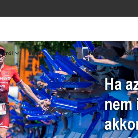
mról
Edzés
Tudástár
Versenyek
Bemu