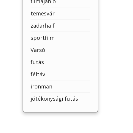
filmajánló
temesvár
zadarhalf
sportfilm
Varsó
futás
féltáv
ironman
jótékonysági futás